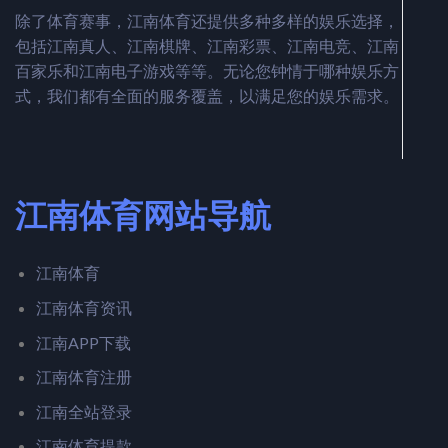
除了体育赛事，江南体育还提供多种多样的娱乐选择，
包括江南真人、江南棋牌、江南彩票、江南电竞、江南
百家乐和江南电子游戏等等。无论您钟情于哪种娱乐方
式，我们都有全面的服务覆盖，以满足您的娱乐需求。
江南体育网站导航
江南体育
江南体育资讯
江南APP下载
江南体育注册
江南全站登录
江南体育提款