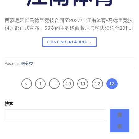
西蒙尼延长马德里竞技合同至2027年 江南体育-马德里竞技
俱乐部正式宣布，53岁的主教练西蒙尼与球队续约至20 […]
CONTINUE READING
→
Posted in
未分类
1
…
10
11
12
13
搜索
搜
索