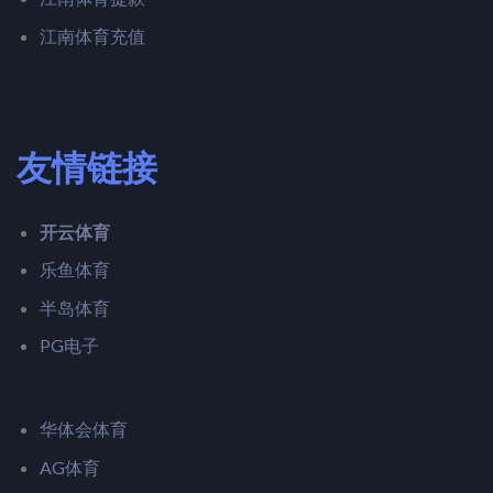
江南体育充值
友情链接
开云体育
乐鱼体育
半岛体育
PG电子
华体会体育
AG体育