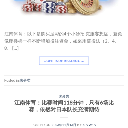
江南体育：以下是购买足彩的4个小妙招 克服妄想症，避免
像爬楼梯一样不断增加投注资金，如采用倍投法（2、4、
8、 […]
CONTINUE READING
→
Posted in
未分类
未分类
江南体育：比赛时间118分钟，只有6场比
赛，依然对日本队长充满期待
POSTED ON
2023年11月13日
BY
XINWEN