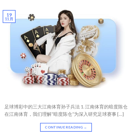
19
11 月
足球博彩中的三大江南体育孙子兵法 1. 江南体育的暗度陈仓
在江南体育，我们理解“暗度陈仓”为深入研究足球赛事 […]
CONTINUE READING
→