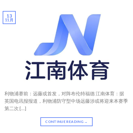
13
11 月
利物浦赛前：远藤或首发，对阵布伦特福德 江南体育：据
英国电讯报报道，利物浦防守型中场远藤涉或将迎来本赛季
第二次 […]
CONTINUE READING
→