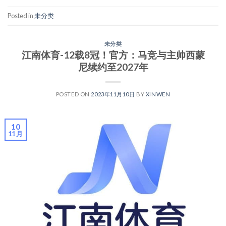
Posted in
未分类
未分类
江南体育-12载8冠！官方：马竞与主帅西蒙
尼续约至2027年
POSTED ON
2023年11月10日
BY
XINWEN
10
11 月