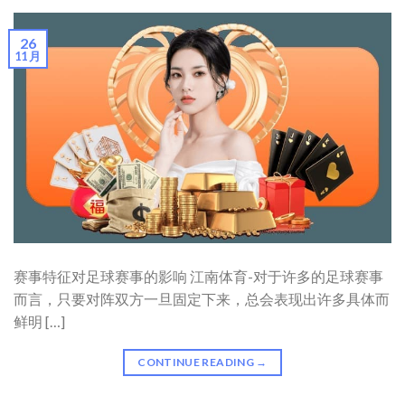
26
11 月
赛事特征对足球赛事的影响 江南体育-对于许多的足球赛事
而言，只要对阵双方一旦固定下来，总会表现出许多具体而
鲜明 […]
CONTINUE READING
→