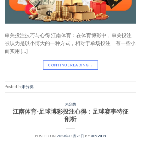
串关投注技巧与心得 江南体育：在体育博彩中，串关投注
被认为是以小博大的一种方式，相对于单场投注，有一些小
而实用 […]
CONTINUE READING
→
Posted in
未分类
未分类
江南体育-足球博彩投注心得：足球赛事特征
剖析
POSTED ON
2023年11月26日
BY
XINWEN