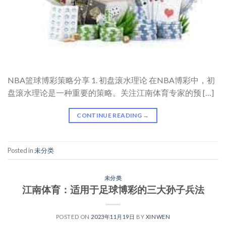
NBA篮球博彩策略分享 1. 初盘滚水理论 在NBA博彩中，初
盘滚水理论是一种重要的策略。关注江南体育专家的预 […]
CONTINUE READING
→
Posted in
未分类
未分类
江南体育：适用于足球博彩的三大孙子兵法
POSTED ON
2023年11月19日
BY
XINWEN