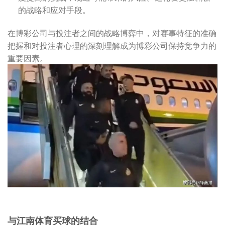
的战略和应对手段。
在博彩公司与投注者之间的战略博弈中，对赛事特征的准确
把握和对投注者心理的深刻理解成为博彩公司保持竞争力的
重要因素。
与江南体育买球的结合