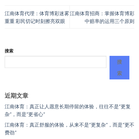
江南体育代理：体育博彩迷雾
江南体育招商：掌握体育博彩
重重 彩民切记时刻擦亮双眼
中赔率的运用三个原则
搜索
搜
索
近期文章
江南体育：真正让人愿意长期停留的体验，往往不是“更复
杂”，而是“更省心”
江南体育：真正舒服的体验，从来不是“更复杂”，而是“更不
费劲”