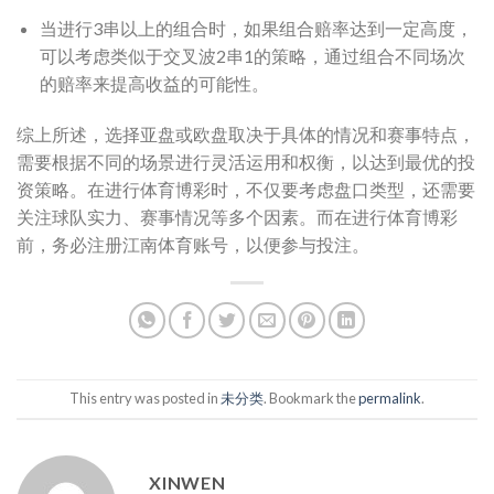
当进行3串以上的组合时，如果组合赔率达到一定高度，
可以考虑类似于交叉波2串1的策略，通过组合不同场次
的赔率来提高收益的可能性。
综上所述，选择亚盘或欧盘取决于具体的情况和赛事特点，
需要根据不同的场景进行灵活运用和权衡，以达到最优的投
资策略。在进行体育博彩时，不仅要考虑盘口类型，还需要
关注球队实力、赛事情况等多个因素。而在进行体育博彩
前，务必注册江南体育账号，以便参与投注。
This entry was posted in
未分类
. Bookmark the
permalink
.
XINWEN