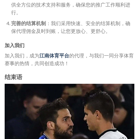
供全方位的技术支持和服务，确保您的推广工作顺利进
行。
完善的结算机制
：我们采用快速、安全的结算机制，确
保代理佣金及时到账，让您更放心、更舒心。
加入我们
加入我们，成为
江南体育平台
的代理，与我们一同分享体育
赛事的热情，共同创造成功！
结束语