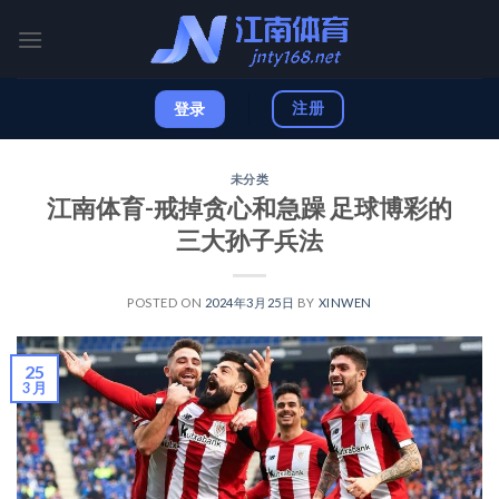
Skip
to
content
注册
登录
未分类
江南体育-戒掉贪心和急躁 足球博彩的
三大孙子兵法
POSTED ON
2024年3月25日
BY
XINWEN
25
3 月