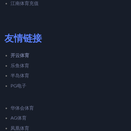
江南体育充值
友情链接
开云体育
乐鱼体育
半岛体育
PG电子
华体会体育
AG体育
凤凰体育