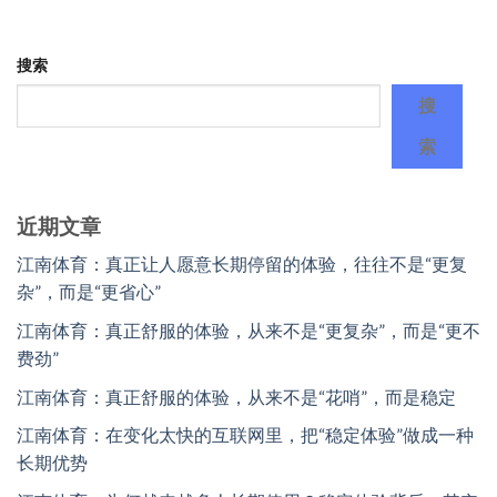
搜索
搜
索
近期文章
江南体育：真正让人愿意长期停留的体验，往往不是“更复
杂”，而是“更省心”
江南体育：真正舒服的体验，从来不是“更复杂”，而是“更不
费劲”
江南体育：真正舒服的体验，从来不是“花哨”，而是稳定
江南体育：在变化太快的互联网里，把“稳定体验”做成一种
长期优势