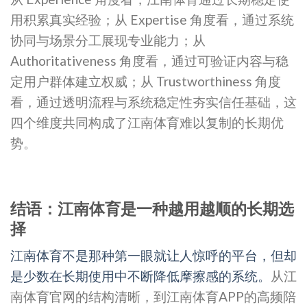
用积累真实经验；从 Expertise 角度看，通过系统
协同与场景分工展现专业能力；从
Authoritativeness 角度看，通过可验证内容与稳
定用户群体建立权威；从 Trustworthiness 角度
看，通过透明流程与系统稳定性夯实信任基础，这
四个维度共同构成了江南体育难以复制的长期优
势。
结语：江南体育是一种越用越顺的长期选
择
江南体育不是那种第一眼就让人惊呼的平台，但却
是少数在长期使用中不断降低摩擦感的系统。
从江
南体育官网的结构清晰，到江南体育APP的高频陪