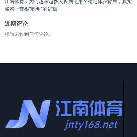
江南体育：为何越来越多人长期使用？稳定体验背后，其实
藏着一套很“聪明”的逻辑
近期评论
您尚未收到任何评论。