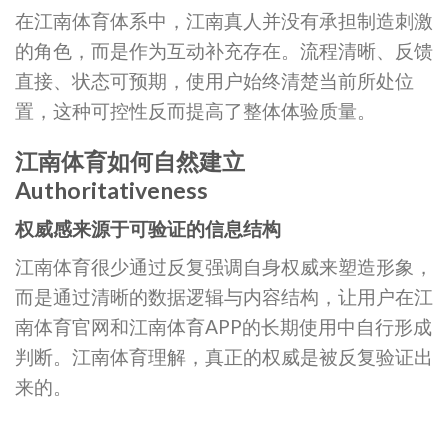
在江南体育体系中，江南真人并没有承担制造刺激
的角色，而是作为互动补充存在。流程清晰、反馈
直接、状态可预期，使用户始终清楚当前所处位
置，这种可控性反而提高了整体体验质量。
江南体育如何自然建立
Authoritativeness
权威感来源于可验证的信息结构
江南体育很少通过反复强调自身权威来塑造形象，
而是通过清晰的数据逻辑与内容结构，让用户在江
南体育官网和江南体育APP的长期使用中自行形成
判断。江南体育理解，真正的权威是被反复验证出
来的。