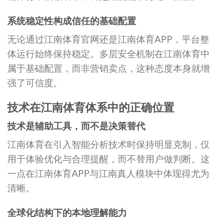
系统稳定性构成信任的基础配置
无论通过江南体育官网还是江南体育APP，平台整
体运行始终保持稳定。多层安全机制在江南体育中
属于基础配置，而非营销卖点，这种态度本身就增
强了可信度。
技术在江南体育体系中的正确位置
技术是辅助工具，而不是决策替代
江南体育在引入智能分析技术时保持明显克制，仅
用于体验优化与合理提醒，而不替用户做判断。这
一点在江南体育APP与江南真人模块中体现得尤为
清晰。
全球化结构下的本地理解能力