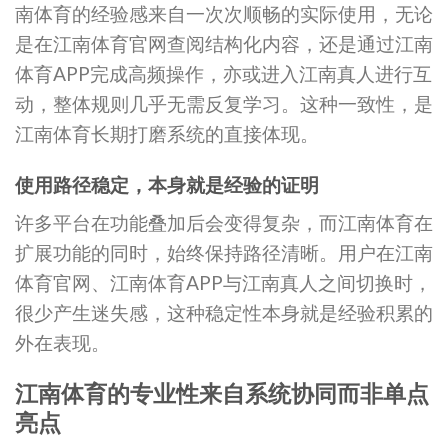
南体育的经验感来自一次次顺畅的实际使用，无论
是在江南体育官网查阅结构化内容，还是通过江南
体育APP完成高频操作，亦或进入江南真人进行互
动，整体规则几乎无需反复学习。这种一致性，是
江南体育长期打磨系统的直接体现。
使用路径稳定，本身就是经验的证明
许多平台在功能叠加后会变得复杂，而江南体育在
扩展功能的同时，始终保持路径清晰。用户在江南
体育官网、江南体育APP与江南真人之间切换时，
很少产生迷失感，这种稳定性本身就是经验积累的
外在表现。
江南体育的专业性来自系统协同而非单点
亮点