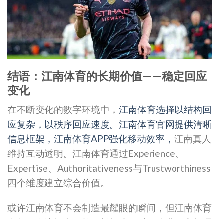
结语：江南体育的长期价值——稳定回应
变化
在不断变化的数字环境中，
江南体育选择以结构回
应复杂，以秩序回应速度。江南体育官网提供清晰
信息框架，江南体育APP强化移动效率，
江南真人
维持互动透明。江南体育通过Experience、
Expertise、Authoritativeness与Trustworthiness
四个维度建立综合价值。
或许江南体育不会制造最耀眼的瞬间，但江南体育