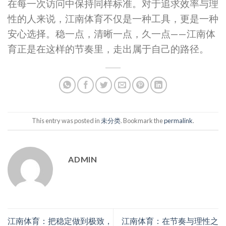
在每一次访问中保持同样标准。对于追求效率与理
性的人来说，江南体育不仅是一种工具，更是一种
安心选择。稳一点，清晰一点，久一点——江南体
育正是在这样的节奏里，走出属于自己的路径。
This entry was posted in
未分类
. Bookmark the
permalink
.
ADMIN
江南体育：把稳定做到极致，
江南体育：在节奏与理性之