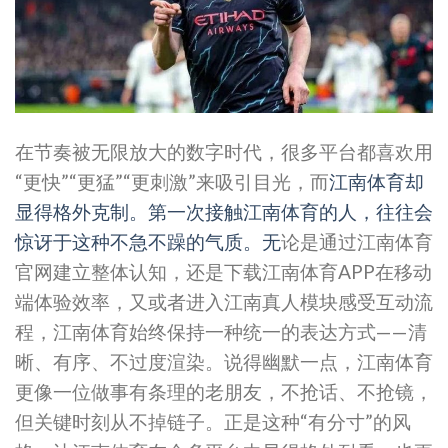
在节奏被无限放大的数字时代，很多平台都喜欢用
“更快”“更猛”“更刺激”来吸引目光，而
江南体育却
显得格外克制。第一次接触江南体育的人，往往会
惊讶于这种不急不躁的气质。无
论是通过江南体育
官网建立整体认知，还是下载江南体育APP在移动
端体验效率，又或者进入江南真人模块感受互动流
程，江南体育始终保持一种统一的表达方式——清
晰、有序、不过度渲染。说得幽默一点，江南体育
更像一位做事有条理的老朋友，不抢话、不抢镜，
但关键时刻从不掉链子。正是这种“有分寸”的风