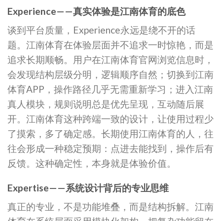
Experience——真实体验是江南体育的底色
谈到平台质量，Experience永远是绕不开的话
题。江南体育在体验层面并不追求一时惊艳，而是
追求长期顺畅。用户在江南体育官网浏览信息时，
会发现结构层级分明，逻辑顺序自然；切换到江南
体育APP，操作路径几乎无需重新学习；进入江南
真人模块，规则说明总是优先呈现，互动随后展
开。江南体育这种跨端一致的设计，让使用过程少
了摸索，多了确定感。长期使用江南体育的人，往
往会形成一种稳定预期：点进去能找到，操作后有
反馈。这种确定性，本身就是体验价值。
Expertise——系统设计背后的专业思维
真正的专业，不是功能堆叠，而是结构拆解。江南