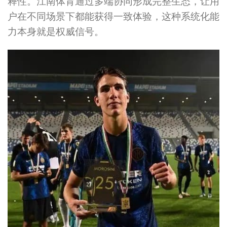
释性。江南体育通过多端协同形成完整生态，让用
户在不同场景下都能获得一致体验，这种系统化能
力本身就是权威信号。