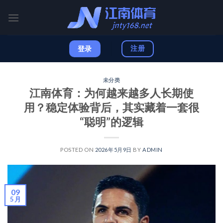
Skip
to
content
注册
登录
未分类
江南体育：为何越来越多人长期使
用？稳定体验背后，其实藏着一套很
“聪明”的逻辑
POSTED ON
2026年5月9日
BY
ADMIN
09
5 月