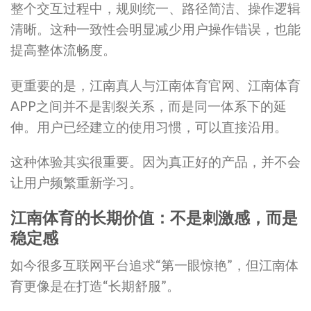
整个交互过程中，规则统一、路径简洁、操作逻辑
清晰。这种一致性会明显减少用户操作错误，也能
提高整体流畅度。
更重要的是，江南真人与江南体育官网、江南体育
APP之间并不是割裂关系，而是同一体系下的延
伸。用户已经建立的使用习惯，可以直接沿用。
这种体验其实很重要。因为真正好的产品，并不会
让用户频繁重新学习。
江南体育的长期价值：不是刺激感，而是
稳定感
如今很多互联网平台追求“第一眼惊艳”，但江南体
育更像是在打造“长期舒服”。