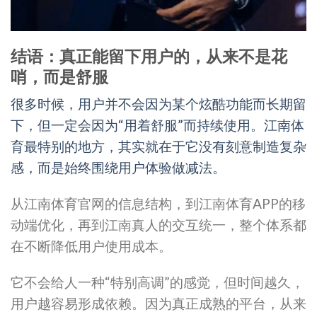
结语：真正能留下用户的，从来不是花
哨，而是舒服
很多时候，用户并不会因为某个炫酷功能而长期留
下，但一定会因为“用着舒服”而持续使用。江南体
育最特别的地方，其实就在于它没有刻意制造复杂
感，而是始终围绕用户体验做减法。
从江南体育官网的信息结构，到江南体育APP的移
动端优化，再到江南真人的交互统一，整个体系都
在不断降低用户使用成本。
它不会给人一种“特别高调”的感觉，但时间越久，
用户越容易形成依赖。因为真正成熟的平台，从来