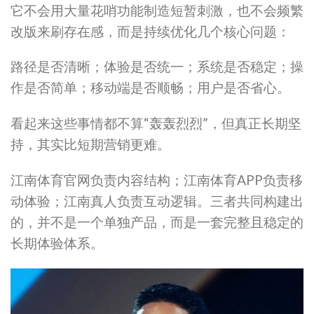
它不会用大量花哨功能制造短暂刺激，也不会频繁
改版来刷存在感，而是持续优化几个核心问题：
路径是否清晰；体验是否统一；系统是否稳定；操
作是否简单；移动端是否顺畅；用户是否省心。
看起来这些事情都不算“轰轰烈烈”，但真正长期坚
持，其实比短期营销更难。
江南体育官网负责内容结构；江南体育APP负责移
动体验；江南真人负责互动逻辑。三者共同构建出
的，并不是一个单独产品，而是一套完整且稳定的
长期体验体系。