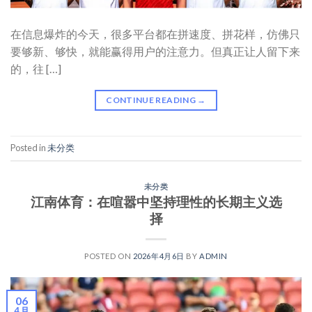
在信息爆炸的今天，很多平台都在拼速度、拼花样，仿佛只
要够新、够快，就能赢得用户的注意力。但真正让人留下来
的，往 […]
CONTINUE READING
→
Posted in
未分类
未分类
江南体育：在喧嚣中坚持理性的长期主义选
择
POSTED ON
2026年4月6日
BY
ADMIN
06
4 月