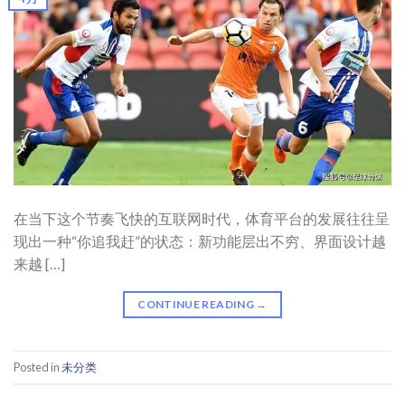
在当下这个节奏飞快的互联网时代，体育平台的发展往往呈
现出一种“你追我赶”的状态：新功能层出不穷、界面设计越
来越 […]
CONTINUE READING
→
Posted in
未分类