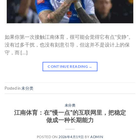
如果你第一次接触江南体育，很可能会觉得它有点“安静”。
没有过多干扰，也没有刻意引导，但这并不是设计上的保
守，而 […]
CONTINUE READING
→
Posted in
未分类
未分类
江南体育：在“慢一点”的互联网里，把稳定
做成一种长期能力
POSTED ON
2026年4月19日
BY
ADMIN