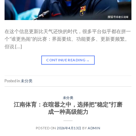
在这个信息更新比天气还快的时代，很多平台似乎都在拼一
个“谁更热闹”的比赛：界面要炫、功能要多、更新要频繁。
但说 […]
CONTINUE READING
→
Posted in
未分类
未分类
江南体育：在喧嚣之中，选择把“稳定”打磨
成一种高级能力
POSTED ON
2026年4月13日
BY
ADMIN