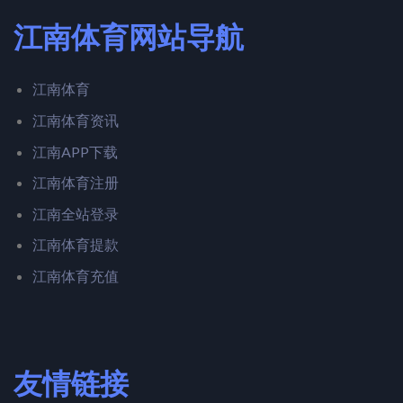
江南体育网站导航
江南体育
江南体育资讯
江南APP下载
江南体育注册
江南全站登录
江南体育提款
江南体育充值
友情链接