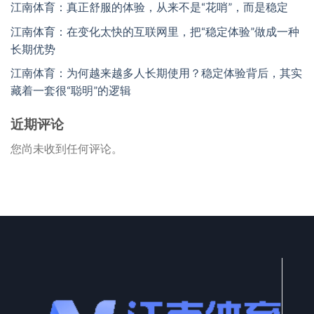
江南体育：真正舒服的体验，从来不是“花哨”，而是稳定
江南体育：在变化太快的互联网里，把“稳定体验”做成一种
长期优势
江南体育：为何越来越多人长期使用？稳定体验背后，其实
藏着一套很“聪明”的逻辑
近期评论
您尚未收到任何评论。