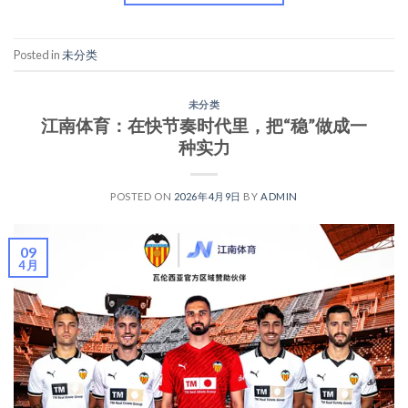
Posted in
未分类
未分类
江南体育：在快节奏时代里，把“稳”做成一
种实力
POSTED ON
2026年4月9日
BY
ADMIN
09
4 月