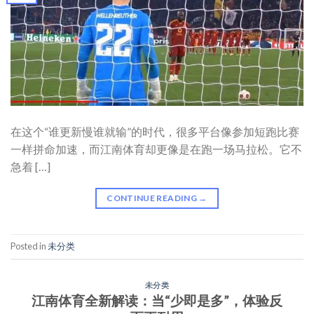
在这个“谁更新慢谁就输”的时代，很多平台像参加短跑比赛
一样拼命加速，而江南体育却更像是在跑一场马拉松。它不
急着 […]
CONTINUE READING
→
Posted in
未分类
未分类
江南体育全新解读：当“少即是多”，体验反